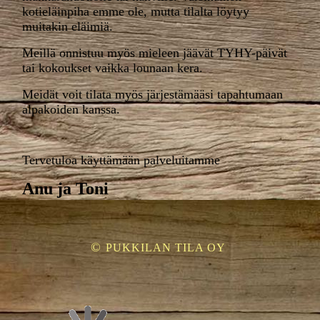
kotieläinpiha emme ole, mutta tilalta löytyy
muitakin eläimiä.
Meillä onnistuu myös mieleen jäävät TYHY-päivät
tai kokoukset vaikka lounaan kera.
Meidät voit tilata myös järjestämääsi tapahtumaan
alpakoiden kanssa.
Tervetuloa käyttämään palveluitamme
Anu ja Toni
©
PUKKILAN TILA OY