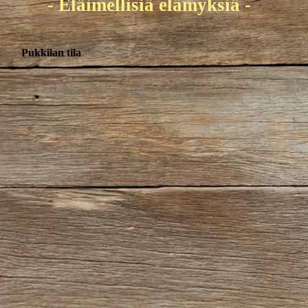
- Eläimellisiä elämyksiä -
Pukkilan tila