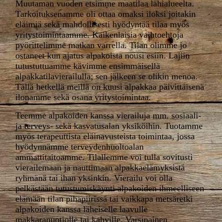
Muutaman vuoden etsimme maatilaa lähialueelta.
Tarkoituksenamme oli ottaa omaksi iloksi joitakin
eläimiä sekä mahdollisesti hyödyntää tilaa myös
yritystoimintaamme. Kaikenlaisia vaihtoehtoja
pyörittelimme matkan varrella. Tilan olimme jo
ostaneet kun ajatus alpakoista nousi esiin. Lajiin
tutustuttuamme kävimme ensimmäisellä
alpakkatilavierailulla; sen jälkeen se olikin menoa.
Tällä hetkellä meillä on kuusi alpakkaa päivittäisenä
ilonamme sekä osana yritystoimintaa.
Teemme alpakoiden kanssa vierailuja mm. sosiaali-
ja terveys- sekä kasvatusalan yksiköihin. Tuotamme
myös terapeuttista eläinavusteista toimintaa, jossa
hyödynnämme terveydenhuoltoalan
ammattitaitoamme. Tilallemme voi tulla sovitusti
vierailemaan ja nauttimaan alpakkaelämyksistä
ryhmänä tai ihan yksinkin. Vierailu voi olla
pelkästään tutustumiskäynti alpakoiden ihmeelliseen
elämään tilan pihapiirissä tai vaikkapa metsäretki
alpakoiden kanssa läheiselle laavulle
makkaranuotiolle tai kahville. Varsinainen