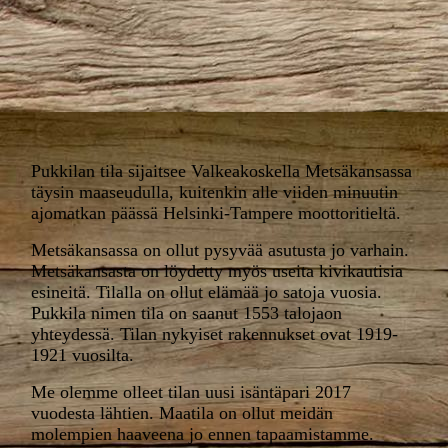
Pukkilan tila sijaitsee Valkeakoskella Metsäkansassa
täysin maaseudulla, kuitenkin alle viiden minuutin
ajomatkan päässä Helsinki-Tampere moottoritieltä.
Metsäkansassa on ollut pysyvää asutusta jo varhain.
Metsäkansasta on löydetty myös useita kivikautisia
esineitä. Tilalla on ollut elämää jo satoja vuosia.
Pukkila nimen tila on saanut 1553 talojaon
yhteydessä. Tilan nykyiset rakennukset ovat 1919-
1921 vuosilta.
Me olemme olleet tilan uusi isäntäpari 2017
vuodesta lähtien. Maatila on ollut meidän
molempien haaveena jo ennen tapaamistamme.